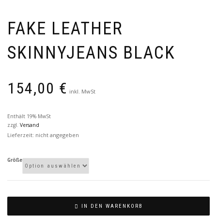
FAKE LEATHER
SKINNYJEANS BLACK
154,00
€
inkl. MwSt
Enthält 19% MwSt
zzgl.
Versand
Lieferzeit: nicht angegeben
Größe
IN DEN WARENKORB