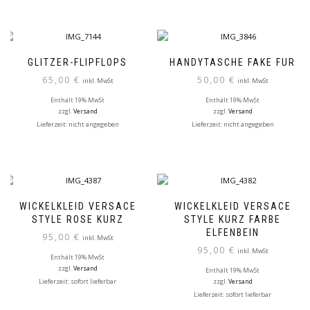
GLITZER-FLIPFLOPS
HANDYTASCHE FAKE FUR
65,00
€
50,00
€
inkl. MwSt
inkl. MwSt
Enthält 19% MwSt
Enthält 19% MwSt
zzgl.
Versand
zzgl.
Versand
Lieferzeit: nicht angegeben
Lieferzeit: nicht angegeben
Dieses
Produkt
weist
mehrere
Varianten
WICKELKLEID VERSACE
WICKELKLEID VERSACE
auf.
STYLE ROSE KURZ
STYLE KURZ FARBE
Die
ELFENBEIN
95,00
€
inkl. MwSt
Optionen
95,00
€
inkl. MwSt
können
Enthält 19% MwSt
zzgl.
Versand
Enthält 19% MwSt
auf
Lieferzeit: sofort lieferbar
zzgl.
Versand
der
Lieferzeit: sofort lieferbar
Produktseite